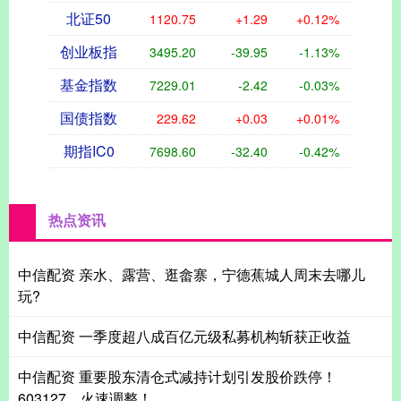
北证50
1120.75
+1.29
+0.12%
创业板指
3495.20
-39.95
-1.13%
基金指数
7229.01
-2.42
-0.03%
国债指数
229.62
+0.03
+0.01%
期指IC0
7698.60
-32.40
-0.42%
热点资讯
中信配资 亲水、露营、逛畲寨，宁德蕉城人周末去哪儿
玩?
中信配资 一季度超八成百亿元级私募机构斩获正收益
中信配资 重要股东清仓式减持计划引发股价跌停！
603127，火速调整！