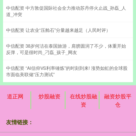
中信配资 中方敦促国际社会全力推动苏丹停火止战_孙磊_人
道_冲突
中信配资 让农业“压舱石”分量越来越足（人民时评）
中信配资 38岁何洁在泰国旅游，肩膀圆润了不少，体重开始
反弹，可是很时尚_刁磊_孩子_网友
中信配资 “AI信仰VS利率锤炼”的时刻到来! 涨势如虹的全球股
市面临美联储“压力测试”
道正网
炒股融资
在线炒股融
融资炒股平
资
仓
友情链接：