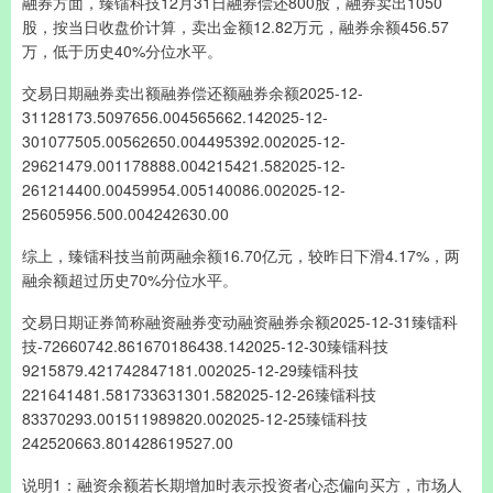
融券方面，臻镭科技12月31日融券偿还800股，融券卖出1050
股，按当日收盘价计算，卖出金额12.82万元，融券余额456.57
万，低于历史40%分位水平。
交易日期融券卖出额融券偿还额融券余额2025-12-
31128173.5097656.004565662.142025-12-
301077505.00562650.004495392.002025-12-
29621479.001178888.004215421.582025-12-
261214400.00459954.005140086.002025-12-
25605956.500.004242630.00
综上，臻镭科技当前两融余额16.70亿元，较昨日下滑4.17%，两
融余额超过历史70%分位水平。
交易日期证券简称融资融券变动融资融券余额2025-12-31臻镭科
技-72660742.861670186438.142025-12-30臻镭科技
9215879.421742847181.002025-12-29臻镭科技
221641481.581733631301.582025-12-26臻镭科技
83370293.001511989820.002025-12-25臻镭科技
242520663.801428619527.00
说明1：融资余额若长期增加时表示投资者心态偏向买方，市场人