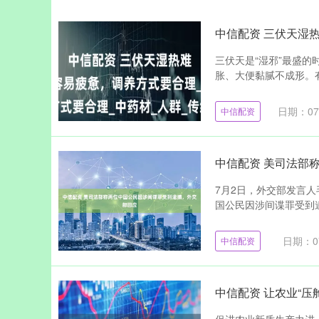
中信配资 三伏天湿
三伏天是“湿邪”最盛
胀、大便黏腻不成形。有
日期：07
中信配资
中信配资 美司法部
7月2日，外交部发言
国公民因涉间谍罪受到逮
日期：07
中信配资
中信配资 让农业“