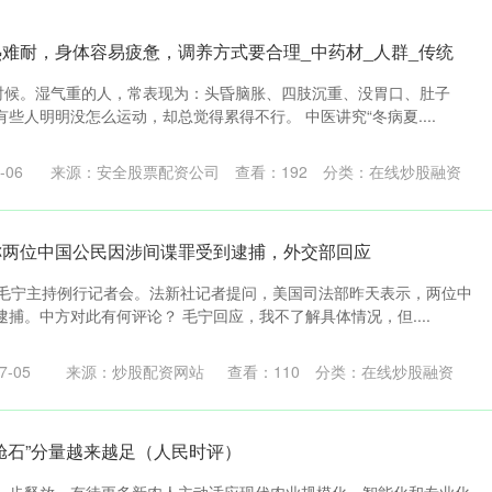
热难耐，身体容易疲惫，调养方式要合理_中药材_人群_传统
的时候。湿气重的人，常表现为：头昏脑胀、四肢沉重、没胃口、肚子
些人明明没怎么运动，却总觉得累得不行。 中医讲究“冬病夏....
-06
来源：安全股票配资公司
查看：
192
分类：
在线炒股融资
称两位中国公民因涉间谍罪受到逮捕，外交部回应
人毛宁主持例行记者会。法新社记者提问，美国司法部昨天表示，两位中
捕。中方对此有何评论？ 毛宁回应，我不了解具体情况，但....
-05
来源：炒股配资网站
查看：
110
分类：
在线炒股融资
压舱石”分量越来越足（人民时评）