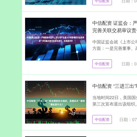
日期：06
中信配资
中信配资 证监会：
完善关联交易审议责
中国证监会就《上市公
方面：一是完善董事、高
日期：07
中信配资
中信配资 “三进三出
当地时间22日，美国
第三次宣布退出该组织。
日期：07
中信配资