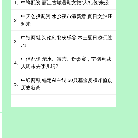
中祥配资 丽江古城暑期文旅“大礼包”来袭
1、
中天创投配资 水乡夜市添新意 夏日文旅旺
2、
起来
中银两融 海伦幻彩欢乐谷 本土夏日游玩胜
3、
地
中信配资 亲水、露营、逛畲寨，宁德蕉城
4、
人周末去哪儿玩?
中银两融 锚定AI主线 50只基金复权净值创
5、
历史新高