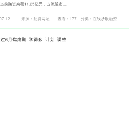
当前融资余额11.25亿元，占流通市....
7-12
来源：配资网址
查看：
177
分类：
在线炒股融资
过6月焦虑期_学得多_计划_调整
信大家都可以调整好心态！ 先说我自己吧，去年考研前几个月节奏一直
没有感受到什么压力，但是自从五一过后，伴随水平测试和技....
-11
来源：配资官方网站
查看：
169
分类：
在线炒股融资
起诉子公司奥马冰箱，剑指公司章程“特殊条款”
冰箱公司章程部分条款存在效力瑕疵，限制了控股股东的合法权利，不利于
间网、标点财经研究员 李路 “002668.SZ....
-10
来源：炒股股票配资网站
查看：
230
分类：
在线炒股融资