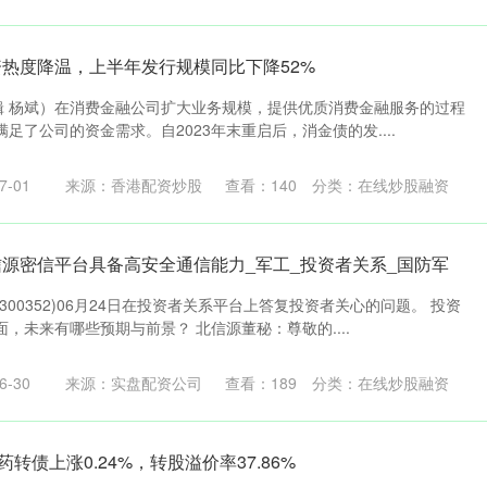
资热度降温，上半年发行规模同比下降52%
编辑 杨斌）在消费金融公司扩大业务规模，提供优质消费金融服务的过程
足了公司的资金需求。自2023年末重启后，消金债的发....
-01
来源：香港配资炒股
查看：
140
分类：
在线炒股融资
信源密信平台具备高安全通信能力_军工_投资者关系_国防军
00352)06月24日在投资者关系平台上答复投资者关心的问题。 投资
，未来有哪些预期与前景？ 北信源董秘：尊敬的....
-30
来源：实盘配资公司
查看：
189
分类：
在线炒股融资
药转债上涨0.24%，转股溢价率37.86%