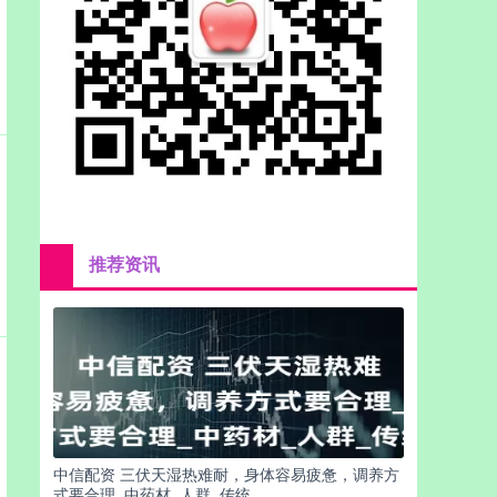
推荐资讯
中信配资 三伏天湿热难耐，身体容易疲惫，调养方
式要合理_中药材_人群_传统