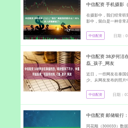
中信配资 手机摄影（
在摄影中，我们经常听
影中，留白是一种非常高
日期：07
中信配资
中信配资 38岁何
磊_孩子_网友
近日，一些网友在泰国
少。从网友发布的照片中
日期：07
中信配资
中信配资 邮储银行：
同花顺（300033）数