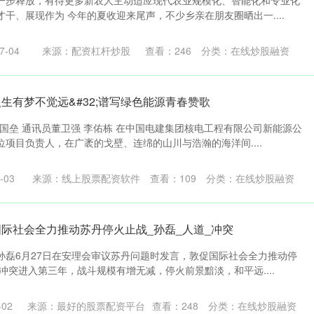
一步释放，有待更多新农人主动适应现代农业规模化、智能化和专业化
干、展现作为 今年的夏收迎来尾声，不少乡亲在朋友圈晒出一....
-04
来源：配资杠杆炒股
查看：
246
分类：
在线炒股融资
生有梦不觉远&#32;谱写绿色能源青春赞歌
国垒 通讯员董卫强 李佑栋 在中国电建集团核电工程有限公司新能源公
项目负责人，在广袤的戈壁、连绵的山川与浩瀚的海洋间....
-03
来源：线上股票配资软件
查看：
109
分类：
在线炒股融资
国际社会全力推动苏丹停火止战_孙磊_人道_冲突
孙磊6月27日在安理会审议苏丹问题时发言，敦促国际社会全力推动停
冲突进入第三年，战斗规模有增无减，停火前景黯淡，和平远....
02
来源：最好的股票配资平台
查看：
248
分类：
在线炒股融资