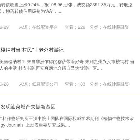
债收盘上涨0.24%，报108.96元/张，成交额2391.35万元，转股溢
示，柳药转债信用级别为“AA”，....
-29
来源：在线配资平台
查看：
226
分类：
在线炒股融资
楼纳村当“村民”丨老外村游记
美丽楼纳村？ 来自非洲乍得的穆萨带着好奇 来到贵州兴义市楼纳村 当
的生活 村支书陈再安爽朗地介绍自己为“老陈” 两....
-28
来源：低息配资公司
查看：
183
分类：
在线炒股融资
家发现油菜增产关键新基因
油料作物研究所王汉中院士团队在国际权威学术期刊《植物生物技术杂
ology Journal）上发表重要研究成果....