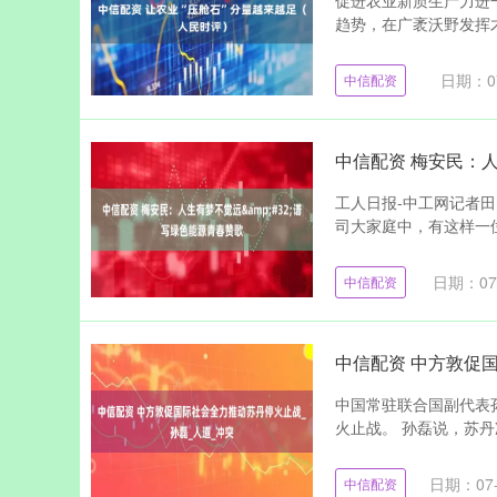
促进农业新质生产力进
趋势，在广袤沃野发挥才
日期：07
中信配资
中信配资 梅安民：人
工人日报-中工网记者田
司大家庭中，有这样一位
日期：07
中信配资
中信配资 中方敦促
中国常驻联合国副代表
火止战。 孙磊说，苏丹
日期：07-
中信配资