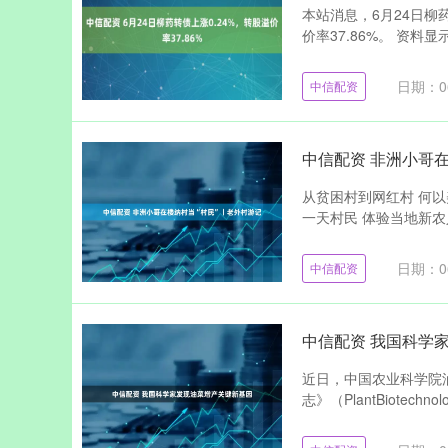
本站消息，6月24日柳药转
价率37.86%。 资料显
日期：06
中信配资
中信配资 非洲小哥在
从贫困村到网红村 何以
一天村民 体验当地新农人
日期：06
中信配资
中信配资 我国科学
近日，中国农业科学院
志》（PlantBiotechn