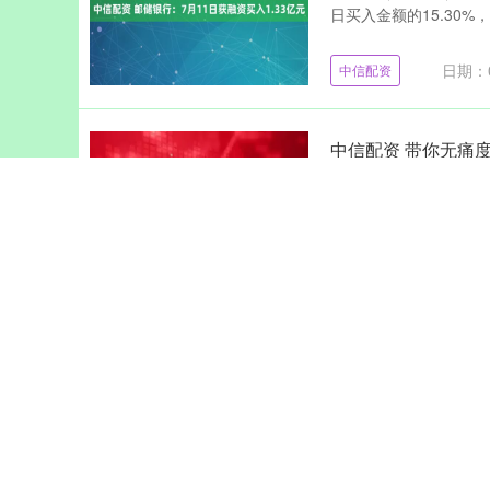
日买入金额的15.30%，
日期：0
中信配资
中信配资 带你无痛度
分享一点个人感悟，相
很稳定，在西综网课上也
日期：07
中信配资
中信配资 TCL智家
tcl智家认为，奥马
奥马冰箱的长远发展 投资时
日期：07
中信配资