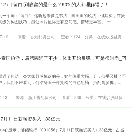
12）|“留白”到底留的是什么？90%的人都理解错了！
到一个词：“留白”。这听起来像是书法、国画里的说法，但其实，在摄
级的构图技巧，能让照片显得更有空间感、情绪更丰富。 一....
-16
来源：香港配资公司
查看：
124
分类：
在线炒股融资
洁在泰国旅游，肩膀圆润了不少，体重开始反弹，可是很时尚_刁
偶遇了何洁，令大家颇感惊讶的是，她的体重大幅上升，似乎又胖了不
，我们不难看到，何洁身着一件宽松的白色短袖，搭配阔腿裤，....
-13
来源：浙江省配资公司
查看：
239
分类：
在线炒股融资
7月11日获融资买入1.33亿元
据中心显示，邮储银行（601658）7月11日获融资买入1.33亿元，占当