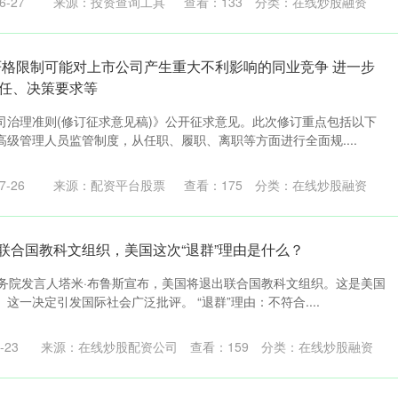
-27
来源：投资查询工具
查看：
133
分类：
在线炒股融资
严格限制可能对上市公司产生重大不利影响的同业竞争 进一步
任、决策要求等
司治理准则(修订征求意见稿)》公开征求意见。此次修订重点包括以下
级管理人员监管制度，从任职、履职、离职等方面进行全面规....
-26
来源：配资平台股票
查看：
175
分类：
在线炒股融资
”联合国教科文组织，美国这次“退群”理由是什么？
国务院发言人塔米·布鲁斯宣布，美国将退出联合国教科文组织。这是美国
这一决定引发国际社会广泛批评。 “退群”理由：不符合....
-23
来源：在线炒股配资公司
查看：
159
分类：
在线炒股融资