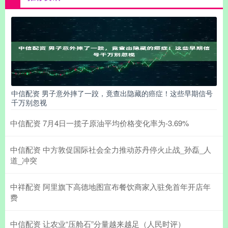
中信配资 男子意外摔了一跤，竟查出隐藏的癌症！这些早期信号
千万别忽视
中信配资 7月4日一揽子原油平均价格变化率为-3.69%
中信配资 中方敦促国际社会全力推动苏丹停火止战_孙磊_人
道_冲突
中祥配资 阿里旗下高德地图宣布餐饮商家入驻免首年开店年
费
中信配资 让农业“压舱石”分量越来越足（人民时评）