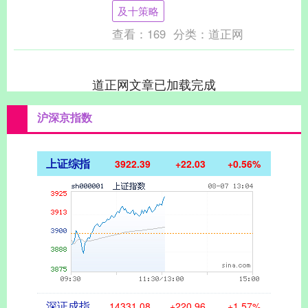
构，在这样的背景下，深圳作为我国外贸
及十策略
版图....
查看：
169
分类：
道正网
道正网文章已加载完成
沪深京指数
上证综指
3922.36
+22.01
+0.56%
深证成指
14330.94
+220.81
+1.56%