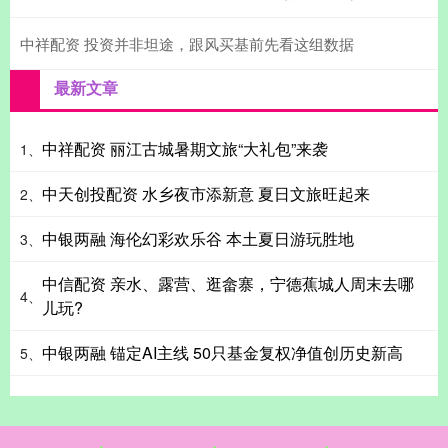
中祥配资 投资并非坦途，跟风买基前先看这组数据
最新文章
中祥配资 丽江古城暑期文旅“大礼包”来袭
1、
中天创投配资 水乡夜市添新意 夏日文旅旺起来
2、
中银两融 海伦幻彩欢乐谷 本土夏日游玩胜地
3、
中信配资 亲水、露营、逛畲寨，宁德蕉城人周末去哪
4、
儿玩?
中银两融 锚定AI主线 50只基金复权净值创历史新高
5、