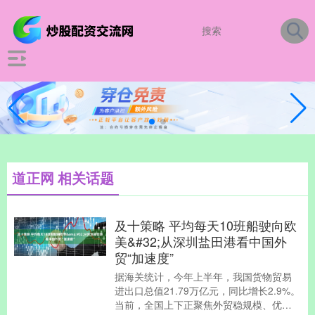
道正网 相关话题
及十策略 平均每天10班船驶向欧
美&#32;从深圳盐田港看中国外
贸“加速度”
据海关统计，今年上半年，我国货物贸易
进出口总值21.79万亿元，同比增长2.9%。
当前，全国上下正聚焦外贸稳规模、优结