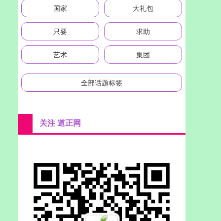
国家
大礼包
只要
求助
艺术
集团
全部话题标签
关注 道正网