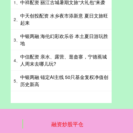
中祥配资 丽江古城暑期文旅“大礼包”来袭
1、
中天创投配资 水乡夜市添新意 夏日文旅旺
2、
起来
中银两融 海伦幻彩欢乐谷 本土夏日游玩胜
3、
地
中信配资 亲水、露营、逛畲寨，宁德蕉城
4、
人周末去哪儿玩?
中银两融 锚定AI主线 50只基金复权净值创
5、
历史新高
融资炒股平仓