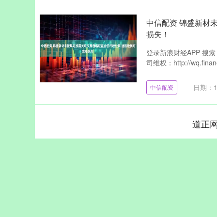
中信配资 锦盛新材
损失！
登录新浪财经APP 搜
司维权：http://wq.financ
日期：1
中信配资
道正