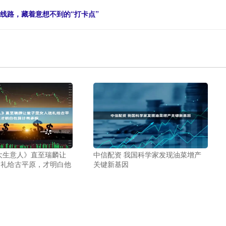
人文线路，藏着意想不到的“打卡点”
大生意人》直至瑞麟让
中信配资 我国科学家发现油菜增产
送礼给古平原，才明白他
关键新基因