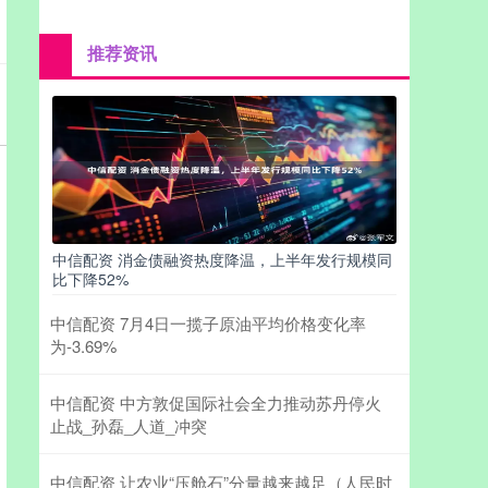
推荐资讯
中信配资 消金债融资热度降温，上半年发行规模同
比下降52%
中信配资 7月4日一揽子原油平均价格变化率
为-3.69%
中信配资 中方敦促国际社会全力推动苏丹停火
止战_孙磊_人道_冲突
中信配资 让农业“压舱石”分量越来越足（人民时