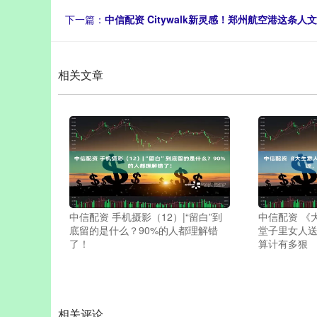
下一篇：
中信配资 Citywalk新灵感！郑州航空港这条
相关文章
中信配资 手机摄影（12）|“留白”到
中信配资 《
底留的是什么？90%的人都理解错
堂子里女人
了！
算计有多狠
相关评论