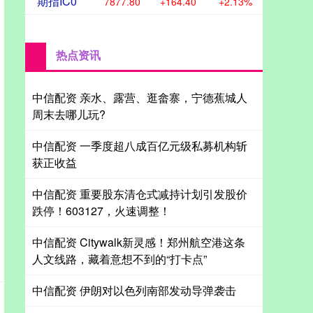
期指IC0
7877.80
+164.40
+2.13%
热点资讯
中信配资 亲水、露营、逛畲寨，宁德蕉城人
周末去哪儿玩?
中信配资 一季度超八成百亿元级私募机构斩
获正收益
中信配资 重要股东清仓式减持计划引发股价
跌停！603127，火速调整！
中信配资 Citywalk新灵感！郑州航空港这条
人文线路，藏着意想不到的“打卡点”
中信配资 伊朗对以色列南部发动导弹袭击