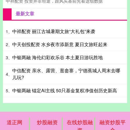
中祥配资 投资并非坦途，跟风买基前先看这组数据
最新文章
中祥配资 丽江古城暑期文旅“大礼包”来袭
1、
中天创投配资 水乡夜市添新意 夏日文旅旺起来
2、
中银两融 海伦幻彩欢乐谷 本土夏日游玩胜地
3、
中信配资 亲水、露营、逛畲寨，宁德蕉城人周末去哪
4、
儿玩?
中银两融 锚定AI主线 50只基金复权净值创历史新高
5、
道正网
炒股融资
在线炒股融
融资炒股平
资
仓